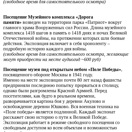
(свободное время для самостоятельного осмотра)
Посещение Музейного комплекса «Дорога
памяти»
возведен на территории парка «Патриот» вокруг
главного храма Вооруженных сил России. Длина музейного
комплекса 1418 шагов в память о 1418 днях и ночах Великой
Отечественной войны, на протяжении которых шли боевые
действия. Экспозиция включает в себя хроноленту –
подробную историю каждого дня войны.
(свободное время для самостоятельного осмотра, желающие
могут приобрести на месте аудиогид ~600 руб)
Посещение музея под открытым небом «Поле Победы»
,
посвященного обороне Москвы в 1941 году.
Именно на месте экспозиции почти 80 лет назад фашисты
предприняли последнюю попытку прорваться в столицу,
однако были разгромлены Красной Армией. Перед
посетителями, как будто в реальном времени,
разворачивается картина боя у деревни Акулово и
освобождение деревни Юшково. Вся военная техника на
«Поле победы» является подлинной. Каждый экспонат
расскажет свою историю о пути к Великой Победе.
Экспозиция работает в режиме свободного посещения со
свободным доступом ко всем объектам и возможностью