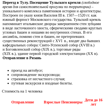
Переезд в Тулу. Посещение Тульского кремля
(свободное
время для самостоятельной прогулки по территории)
–
уникального комплекса памятников истории и архитектуры.
Построен по указу князя Василия III в. 1507—1520 гг. как
южный форпост Московского государства. Тульский кремль
напоминает итальянские дворцы завершением стен зубцами
в виде ласточкиного хвоста, сферическими сводами круглых
угловых башен и нишами во внутренних стенах. В его
ансамбль, помимо стен и башен, не претерпевших
существенных реконструкций с XVI в., входят два бывших
кафедральных собора: Свято-Успенский собор (XVIII в.)
и Богоявленский собор (XIX в.), торговые ряды
(XIX в.), здание первой городской электростанции (XX в).
Отправление в Рязань
проезд на автобусе;
сопровождение экскурсовода;
страховка от несчастного случая;
путевая экскурсия и входные билеты.
Стоимость на 1 человека
Дети до 16
Отправление
Взрослые
Пенсионеры
лет