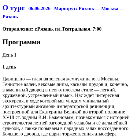
О туре
06.06.2026
Маршрут: Рязань — Москва —
Рязань
Отправление: г.Рязань, пл.Театральная, 7:00
Программа
День 1
1 день
Царицыно — главная зеленая жемчужина юга Москвы.
Тенистые аллеи, вековые липы, каскады прудов и, конечно,
знаменитый дворец в неоготическом стиле — легкий,
кружевной, устремленный ввысь. Нас ждет интересная
экскурсия, в ходе которой мы увидим уникальный
архитектурный ансамбль императорской резиденции,
построенной для Екатерины Великой во второй половине
XVIII ст. зодчим В.И. Баженовым, познакомимся с историей
строительства летней загородной усадьбы и её дальнейшей
судьбой, а также побываем в парадных залах воссозданного
Большого дворца, где царит торжественная атмосфера