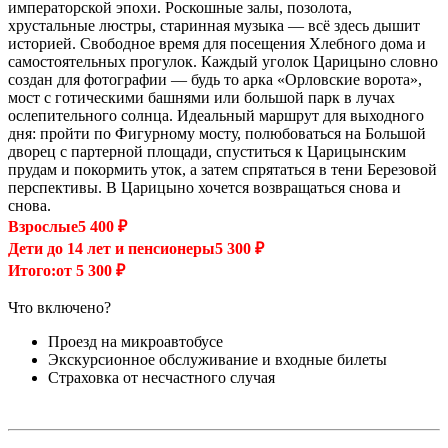
императорской эпохи. Роскошные залы, позолота,
хрустальные люстры, старинная музыка — всё здесь дышит
историей. Свободное время для посещения Хлебного дома и
самостоятельных прогулок. Каждый уголок Царицыно словно
создан для фотографии — будь то арка «Орловские ворота»,
мост с готическими башнями или большой парк в лучах
ослепительного солнца. Идеальный маршрут для выходного
дня: пройти по Фигурному мосту, полюбоваться на Большой
дворец с партерной площади, спуститься к Царицынским
прудам и покормить уток, а затем спрятаться в тени Березовой
перспективы. В Царицыно хочется возвращаться снова и
снова.
Взрослые
5 400 ₽
Дети до 14 лет и пенсионеры
5 300 ₽
Итого:от 5 300 ₽
Что включено?
Проезд на микроавтобусе
Экскурсионное обслуживание и входные билеты
Страховка от несчастного случая