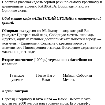
Прогулка (часовая) вдоль горной реки по самому красивому и
древнейшему ущелью КАВКАЗА. Водопады и вид на
Орлиные скалы.
Обед в этно кафе «АДЫГСКИЙ СТОЛИК» с национальной
кухней.
Обзорная экскурсия по Майкопу
, в ходе которой Вы
увидите: Центральный парк, Соборную мечеть, площадь
Дружбы, одну из главных достопримечательностей города —
монумент «Единение и Согласие», красные корпуса
знаменитого Пивоваренного завода,
Посещение фирменного
магазина при заводе
.
Второе посещение
(1000 р.)
термальных бассейнов по
желанию
.
Гуамское
Плато Лаго-
Майкоп Соборная
ущелье
Наки
Мечеть
4 день:
Завтрак
.
Переезд к горному
плато Лаго — Наки
.
Высота плато
достигает 2000 метров над уровнем моря. Его рельеф с