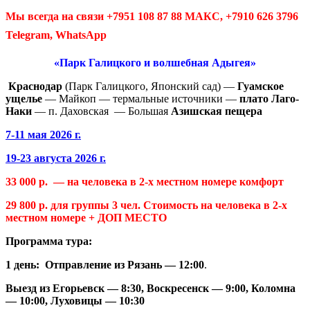
Мы всегда на связи +7951 108 87 88 МАКС, +7910 626 3796
Telegram, WhatsApp
«Парк Галицкого и волшебная Адыгея»
Краснодар
(Парк Галицкого, Японский сад) —
Гуамское
ущелье
— Майкоп — термальные источники —
плато Лаго-
Наки
— п. Даховская — Большая
Азишская пещера
7-11 мая 2026 г.
19-23 августа 2026 г.
33 000 р.
—
на человека в 2-х местном номере комфорт
29 800 р.
для группы 3 чел.
Cтоимость
на человека в 2-х
местном номере + ДОП МЕСТО
Программа тура:
1 день: Отправление из
Рязань — 12:00
.
Выезд из Егорьевск — 8:30, Воскресенск — 9:00, Коломна
— 10:00, Луховицы — 10:30