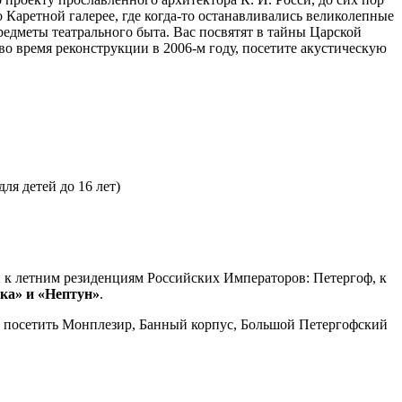
 Каретной галерее, где когда-то останавливались великолепные
едметы театрального быта. Вас посвятят в тайны Царской
о время реконструкции в 2006-м году, посетите акустическую
ля детей до 16 лет)
 к летним резиденциям Российских Императоров: Петергоф, к
ка» и «Нептун»
.
те посетить Монплезир, Банный корпус, Большой Петергофский