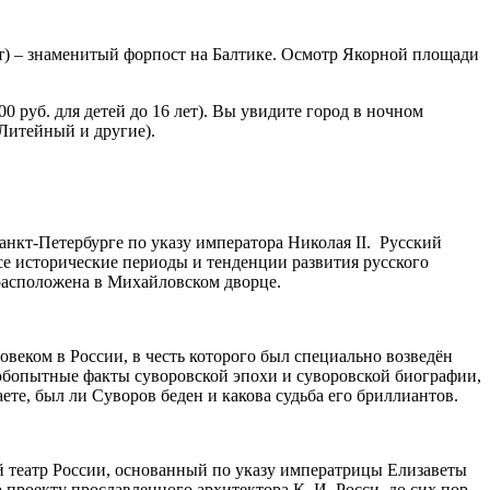
лет) – знаменитый форпост на Балтике. Осмотр Якорной площади
00 руб. для детей до 16 лет). Вы увидите город в ночном
Литейный и другие).
анкт-Петербурге по указу императора Николая II. Русский
се исторические периоды и тенденции развития русского
 расположена в Михайловском дворце.
еком в России, в честь которого был специально возведён
любопытные факты суворовской эпохи и суворовской биографии,
те, был ли Суворов беден и какова судьба его бриллиантов.
й театр России, основанный по указу императрицы Елизаветы
проекту прославленного архитектора К. И. Росси, до сих пор