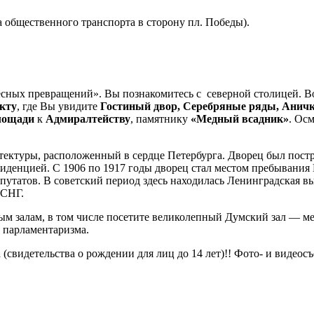
ка общественного транспорта в сторону пл. Победы).
есных превращений». Вы познакомитесь с северной столицей. 
кту
, где Вы увидите
Гостиный двор, Серебряные ряды, Аничк
лощади
к
Адмиралтейству
, памятнику
«Медный всадник»
. Ос
ектуры, расположенный в сердце Петербурга. Дворец был постро
езиденцией. С 1906 по 1917 годы дворец стал местом пребывани
путатов. В советский период здесь находилась Ленинградская в
 СНГ.
м залам, в том числе посетите великолепный Думский зал — м
о парламентаризма.
(свидетельства о рождении для лиц до 14 лет)!! Фото- и видеос