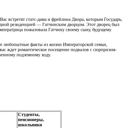
Вас встретят статс-дама и фрейлина Двора, которым Государь,
одной резиденцией — Гатчинским дворцом. Этот дворец был
императрица пожаловала Гатчину своему сыну, будущему
те любопытные факты из жизни Императорской семьи,
 вас ждет романтическое посещение подвалов с сюрпризом-
венному подземному ходу.
Студенты,
пенсионеры,
школьники