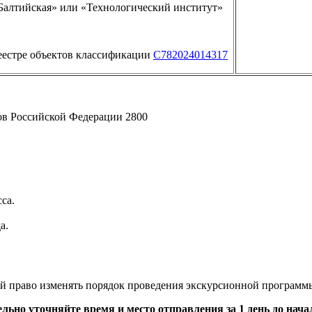
Балтийская» или «Технологический институт»
реестре объектов классификации
С782024014317
тов Российской Федерации 2800
са.
а.
ой право изменять порядок проведения экскурсионной программ
льно уточняйте время и место отправления за 1 день до нача