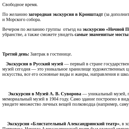
Свободное время.
По желанию
загородная
экскурсия в Кронштадт
(за дополнит
и Морского собора.
Вечером по желанию группы отъезд на
экскурсию
«Ночной П
убранстве, а также сможете увидеть
самые знаменитые мосты 
Третий день:
Завтрак в гостинице.
Экскурсия в Русский музей
— первый в стране государствен
музей сегодня — это уникальное хранилище художественных це
искусства, все его основные виды и жанры, направления и шко
Экскурсия в Музей А. В. Суворова
— уникальный музей, п
мемориальный музей в 1904 году. Само здание построено в ви
увидите множество личных вещей полководца (например, самура
Экскурсия «Блистательный Александринский театр»
, в 
Петровны. Некогда Александринский театр был главной императ