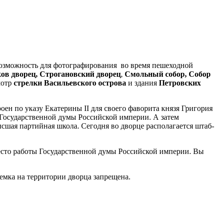
Возможность для фотографирования во время пешеходной
ов дворец, Строгановский дворец
,
Смольный собор,
Собор
мотр
стрелки Васильевского острова
и здания
Петровских
ен по указу Екатерины II для своего фаворита князя Григория
я Государственной думы Российской империи. А затем
ысшая партийная школа. Сегодня во дворце располагается штаб-
есто работы Государственной думы Российской империи. Вы
ъемка на территории дворца запрещена.