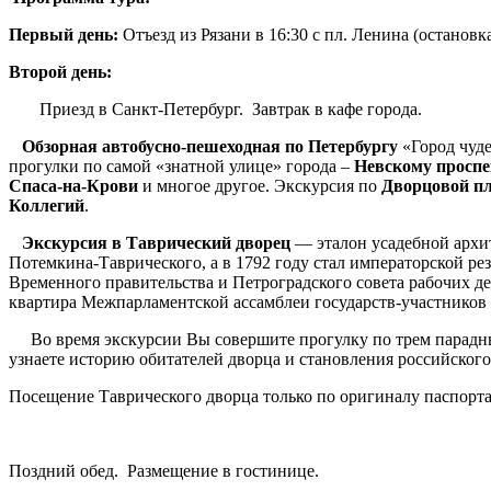
Первый день
:
Отъезд из Рязани в 16:30 с пл. Ленина (останов
Второй день
:
Приезд в Санкт-Петербург. Завтрак в кафе города.
Обзорная автобусно-пешеходная по Петербургу
«Город чуд
прогулки по самой «знатной улице» города –
Невскому проспе
Спаса-на-Крови
и многое другое. Экскурсия по
Дворцовой п
Коллегий
.
Экскурсия в Таврический дворец
— эталон усадебной архит
Потемкина-Таврического, а в 1792 году стал императорской р
Временного правительства и Петроградского совета рабочих де
квартира Межпарламентской ассамблеи государств-участников
Во время экскурсии Вы совершите прогулку по трем парадны
узнаете историю обитателей дворца и становления российског
Посещение Таврического дворца только по оригиналу паспорта 
Поздний обед. Размещение в гостинице.