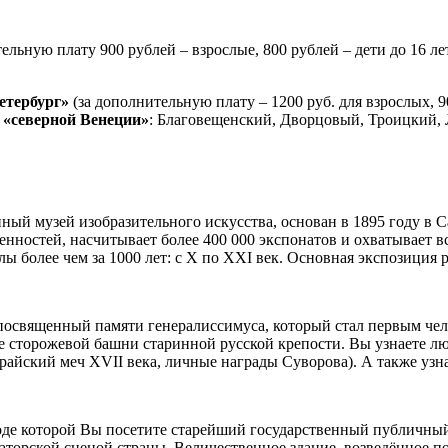
ельную плату 900 рублей – взрослые, 800 рублей – дети до 16 
етербург»
(за дополнительную плату – 1200 руб. для взрослых, 9
«северной Венеции»
: Благовещенский, Дворцовый, Троицкий, 
ный музей изобразительного искусства, основан в 1895 году в С
нностей, насчитывает более 400 000 экспонатов и охватывает в
лы более чем за 1000 лет: с X по XXI век. Основная экспозиция
освященный памяти генералиссимуса, который стал первым челов
де сторожевой башни старинной русской крепости. Вы узнаете 
йский меч XVII века, личные награды Суворова). А также узнае
ходе которой Вы посетите старейший государственный публичны
орской сценой страны. Величественное здание, возведённое по 