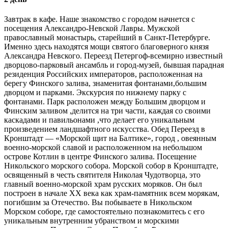
Завтрак в кафе. Наше знакомство с городом начнется с
посещения Александро-Невской Лавры. Мужской
православный монастырь, старейший в Санкт-Петербурге.
Именно здесь находятся мощи святого благоверного князя
Александра Невского. Переезд Петергоф-всемирно известный
дворцово-парковый ансамбль и город-музей, бывшая парадная
резиденция Российских императоров, расположенная на
берегу Финского залива, знаменитая фонтанами,большим
дворцом и парками. Экскурсия по нижнему парку с
фонтанами. Парк расположен между Большим дворцом и
Финским заливом ,делится на три части, каждая со своими
каскадами и павильонами ,что делает его уникальным
произведением ландшафтного искусства. Обед Переезд в
Кронштадт — «Морской щит на Балтике», город , овеянным
военно-морской славой и расположенном на небольшом
острове Котлин в центре Финского залива. Посещение
Никольского морского собора. Морской собор в Кронштадте,
освященный в честь святителя Николая Чудотворца, это
главный военно-морской храм русских моряков. Он был
построен в начале XX века как храм-памятник всем морякам,
погибшим за Отечество. Вы побываете в Никольском
Морском соборе, где самостоятельно познакомитесь с его
уникальным внутренним убранством и морскими