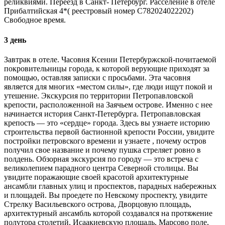
реликвиями. Переезд в Санкт- Петербург. Расселение в отеле
Прибалтийская 4*( реестровый номер С782024022202)
Свободное время.
3 день
Завтрак в отеле. Часовня Ксении Петербуржской-почитаемой
покровительницы города, к которой верующие приходят за
помощью, оставляя записки с просьбами. Эта часовня
является для многих «местом силы», где люди ищут покой и
утешение. Экскурсия по территории Петропавловской
крепости, расположенной на Заячьем острове. Именно с нее
начинается история Санкт-Петербурга. Петропавловская
крепость — это «сердце» города. Здесь вы узнаете историю
строительства первой бастионной крепости России, увидите
постройки петровского времени и узнаете , почему остров
получил свое название и почему пушка стреляет ровно в
полдень. Обзорная экскурсия по городу — это встреча с
великолепием парадного центра Северной столицы. Вы
увидите поражающие своей красотой архитектурные
ансамбли главных улиц и проспектов, парадных набережных
и площадей. Вы проедете по Невскому проспекту, увидите
Стрелку Васильевского острова, Дворцовую площадь,
архитектурный ансамбль которой создавался на протяжение
полутора столетий, Исаакиевскую площадь, Марсово поле,