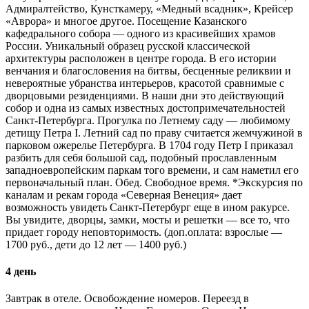
Адмиралтейство, Кунсткамеру, «Медный всадник», Крейсер
«Аврора» и многое другое. Посещение Казанского
кафедрального собора — одного из красивейших храмов
России. Уникальный образец русской классической
архитектуры расположен в центре города. В его истории
венчания и благословения на битвы, бесценные реликвии и
невероятные убранства интерьеров, красотой сравнимые с
дворцовыми резиденциями. В наши дни это действующий
собор и одна из самых известных достопримечательностей
Санкт-Петербурга. Прогулка по Летнему саду — любимому
детищу Петра I. Летний сад по праву считается жемчужиной в
парковом ожерелье Петербурга. В 1704 году Петр I приказал
разбить для себя большой сад, подобный прославленным
западноевропейским паркам того времени, и сам наметил его
первоначальный план. Обед. Свободное время. *Экскурсия по
каналам и рекам города «Северная Венеция» дает
возможность увидеть Санкт-Петербург еще в ином ракурсе.
Вы увидите, дворцы, замки, мосты и решетки — все то, что
придает городу неповторимость. (доп.оплата: взрослые —
1700 руб., дети до 12 лет — 1400 руб.)
4 день
Завтрак в отеле. Освобождение номеров. Переезд в