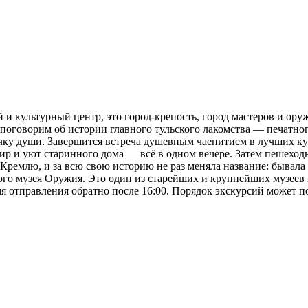
 культурный центр, это город-крепость, город мастеров и оруж
поговорим об истории главного тульского лакомства — печатног
чку души. Завершится встреча душевным чаепитием в лучших ку
нир и уют старинного дома — всё в одном вечере. Затем пешеход
к Кремлю, и за всю свою историю не раз меняла название: быва
ого музея Оружия. Это один из старейших и крупнейших музеев 
я отправления обратно после 16:00. Порядок экскурсий может п