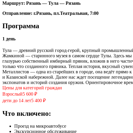
Маршрут: Рязань — Тула — Рязань
Отправление: г.Рязань, пл.Театральная, 7:00
Программа
1 день
Тула — древний русский город-герой, крупный промышленный и
Жамкиной — старинного музея в самом сердце Тулы. Здесь мы 
глазурью собственный имбирный пряник, вложив в него части
только что созданного пряника. Теплая история, вкусный суве
Металлистов — одна из старейших в городе, она ведёт прямо 
и Казанской набережной. Далее нас ждет посещение легендарн
экспонатов и историй создания оружия. Ориентировочное врем
Цены для категорий граждан
Взрослый
5 600 ₽
дети до 14 лет
5 400 ₽
Что включено:
Проезд на микроавтобусе
Экскурсионное обслуживание