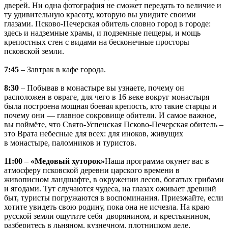
дверей. Ни одна фотография не сможет передать то величие и
ту удивительную красоту, которую вы увидите своими
глазами. Псково-Печерская обитель словно город в городе:
здесь и надземные храмы, и подземные пещеры, и мощь
крепостных стен с видами на бесконечные просторы
псковской земли.
7:45
– Завтрак в кафе города.
8:30
– Побывав в монастыре вы узнаете, почему он
расположен в овраге, для чего в 16 веке вокруг монастыря
была построена мощная боевая крепость, кто такие старцы и
почему они — главное сокровище обители. И самое важное,
вы поймёте, что Свято-Успенская Псково-Печерская обитель –
это Врата небесные для всех: для иноков, живущих
в монастыре, паломников и туристов.
11:00
–
«Медовый хуторок»
Наша программа окунет вас в
атмосферу псковской деревни царского времени в
живописном ландшафте, в окружении лесов, богатых грибами
и ягодами. Тут случаются чудеса, на глазах оживает древний
быт, туристы погружаются в воспоминания. Приезжайте, если
хотите увидеть свою родину, пока она не исчезла. На краю
русской земли ощутите себя дворянином, и крестьянином,
разберитесь в льняном, кузнечном, плотницком деле,