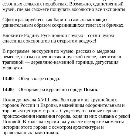
сезонных сельских поработках. Возможно, единственный
музей, где вы сможете пощупать абсолютно все экспонаты.
Сфотографируйтесь как барин в самых настоящих
удивительным образом сохранившихся телегах и бричках.
Вдохните Родину-Русь полной грудью – сотни чудом
спасенных экспонатов на открытом воздухе!
В программе экскурсия по музею, рассказ о медовом
ремесле, сказы о древностях и русской пчеле, чаепитие в
трапезной — деревянно-каменной горнице, дегустация
медовухи.
13:00
– Обед в кафе города.
14:00
– Обзорная экскурсия по городу
Псков
.
Псков до начала XVIII века был одним из крупнейших
городов России и Европы, важнейшим оборонительным и
торговым центром страны. Существуют разные версии
происхождения названия города, одна из них связана с рекой
Псковой. В ходе экскурсии вы узнаете все яркие моменты
истории этого города с осмотром архитектуры и
православных памятников.