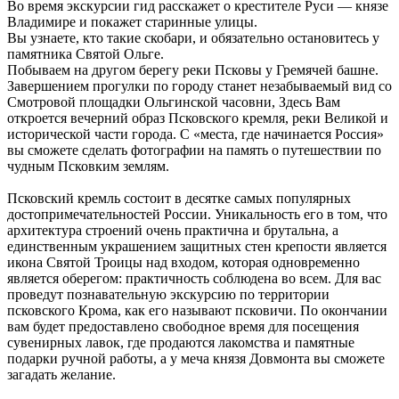
Во время экскурсии гид расскажет о крестителе Руси — князе
Владимире и покажет старинные улицы.
Вы узнаете, кто такие скобари, и обязательно остановитесь у
памятника Святой Ольге.
Побываем на другом берегу реки Псковы у Гремячей башне.
Завершением прогулки по городу станет незабываемый вид со
Смотровой площадки Ольгинской часовни, Здесь Вам
откроется вечерний образ Псковского кремля, реки Великой и
исторической части города. С «места, где начинается Россия»
вы сможете сделать фотографии на память о путешествии по
чудным Псковким землям.
Псковский кремль состоит в десятке самых популярных
достопримечательностей России. Уникальность его в том, что
архитектура строений очень практична и брутальна, а
единственным украшением защитных стен крепости является
икона Святой Троицы над входом, которая одновременно
является оберегом: практичность соблюдена во всем. Для вас
проведут познавательную экскурсию по территории
псковского Крома, как его называют псковичи. По окончании
вам будет предоставлено свободное время для посещения
сувенирных лавок, где продаются лакомства и памятные
подарки ручной работы, а у меча князя Довмонта вы сможете
загадать желание.