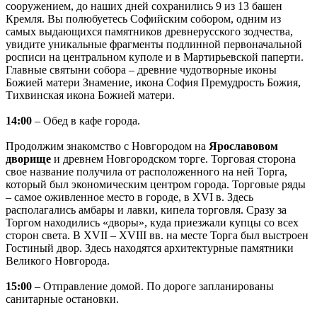
сооружением, до наших дней сохранились 9 из 13 башен
Кремля. Вы полюбуетесь Софийским собором, одним из
самых выдающихся памятников древнерусского зодчества,
увидите уникальные фрагменты подлинной первоначальной
росписи на центральном куполе и в Мартирьевской паперти.
Главные святыни собора – древние чудотворные иконы
Божией матери Знамение, икона София Премудрость Божия,
Тихвинская икона Божией матери.
14:00
– Обед в кафе города.
Продолжим знакомство с Новгородом на
Ярославовом
дворище
и древнем Новгородском торге. Торговая сторона
свое название получила от расположенного на ней Торга,
который был экономическим центром города. Торговые ряды
– самое оживленное место в городе, в XVI в. Здесь
располагались амбары и лавки, кипела торговля. Сразу за
Торгом находились «дворы», куда приезжали купцы со всех
сторон света. В XVII – XVIII вв. на месте Торга был выстроен
Гостиный двор. Здесь находятся архитектурные памятники
Великого Новгорода.
15:00
– Отправление домой. По дороге запланированы
санитарные остановки.