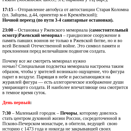
17:15
– Отправление автобуса от автостанции Старая Коломна
(ул. Зайцева, д.44, ориентир м-н Кремлёвский);
Ночной переезд (по пути 3-4 санитарные остановки).
23:00
– Остановка у Ржевского мемориала (
самостоятельный
осмотр
)
Ржевский мемориал
– грандиозное сооружение в
память павших воинов не только в Ржевской битве, но и во
всей Великой Отечественной войне. Это символ памяти и
преклонения перед величайшим подвигом солдата.
Почему все же смотреть мемориал нужно
ночью? Специальная подсветка мемориала настроена таким
образом, чтобы у зрителей возникало ощущение, что фигура
парит в воздухе. Парящая в небе и рассыпающаяся на
журавлей фигура — есть аллегорическое изображение души
умирающего солдата. И наиболее впечатляюще она смотрится
в темное время суток.
День первый
:
7:30
– Маленький городок –
Печоры
, которому дoвелось
стать центром духовной жизни России, сосредоточенной в
Псково-Печерском монастыре, в обители, ведущей свою
историю с 1473 года и никогда не закрывавшей своих