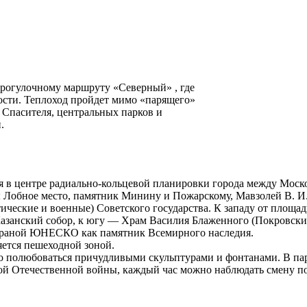
рогулочному маршруту «Северный» , где
ости. Теплоход пройдет мимо «парящего»
 Спасителя, центральных парков и
.
 в центре радиально-кольцевой планировки города между Моск
Лобное место, памятник Минину и Пожарскому, Мавзолей В. И. 
тические и военные) Советского государства. К западу от площ
Казанский собор, к югу — Храм Василия Блаженного (Покровски
храной ЮНЕСКО как памятник Всемирного наследия.
яется пешеходной зоной.
о полюбоваться причудливыми скульптурами и фонтанами. В пар
кой Отечественной войны, каждый час можно наблюдать смену по