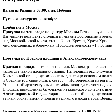
Выезд из Рязани в 07:00, с пл. Победы
Путевая экскурсия в автобусе
Прибытие в Москву
Прогулка на теплоходе по центру Москвы
Речной круиз по п
Вы увидите весь центр столицы и главные достопримечательн
над Москвой-рекой моста, стен и башен Кремля, Храма Христа
многочисленных набережных. Продолжительность ~1 ч 30 мин
Прогулка по Красной площади и Александровскому саду
Красная площадь
— главная площадь Москвы, расположенная
является главной площадью страны. На площади расположены 
Кремлёвской стены, где захоронены деятели (в основном поли
и Средние торговые ряды, к северу — Исторический музей и 
Уникальный архитектурный ансамбль площади состоит под о
Площадь, вымощенная брусчаткой из крымского долерита, явл
Александровский сад
—
старинный красивый парк, где можн
вечный огонь памяти о подвиге великого народа в годы Вели
Отправление в в Рязань ориентировочно в 15:00-15:30