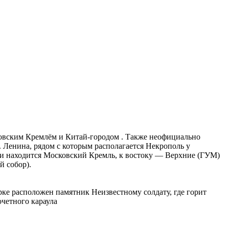
овским Кремлём и Китай-городом . Также неофициально
Ленина, рядом с которым располагается Некрополь у
ади находится Московский Кремль, к востоку — Верхние (ГУМ)
й собор).
ке расположен памятник Неизвестному солдату, где горит
четного караула