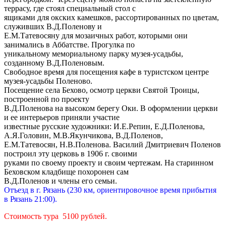
террасу, где стоял специальный стол с
ящиками для окских камешков, рассортированных по цветам,
служивших В.Д.Поленову и
Е.М.Татевосяну для мозаичных работ, которыми они
занимались в Аббатстве. Прогулка по
уникальному мемориальному парку музея-усадьбы,
созданному В.Д.Поленовым.
Свободное время для посещения кафе в туристском центре
музея-усадьбы Поленово.
Посещение села Бехово, осмотр церкви Святой Троицы,
построенной по проекту
В.Д.Поленова на высоком берегу Оки. В оформлении церкви
и ее интерьеров приняли участие
известные русские художники: И.Е.Репин, Е.Д.Поленова,
А.Я.Головин, М.В.Якунчикова, В.Д.Поленов,
Е.М.Татевосян, Н.В.Поленова. Василий Дмитриевич Поленов
построил эту церковь в 1906 г. своими
руками по своему проекту и своим чертежам. На старинном
Беховском кладбище похоронен сам
В.Д.Поленов и члены его семьи.
Отъезд в г. Рязань (230 км, ориентировочное время прибытия
в Рязань 21:00).
Стоимость тура
5100 рублей.