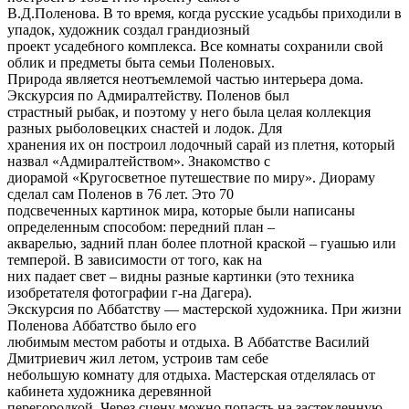
В.Д.Поленова. В то время, когда русские усадьбы приходили в
упадок, художник создал грандиозный
проект усадебного комплекса. Все комнаты сохранили свой
облик и предметы быта семьи Поленовых.
Природа является неотъемлемой частью интерьера дома.
Экскурсия по Адмиралтейству. Поленов был
страстный рыбак, и поэтому у него была целая коллекция
разных рыболовецких снастей и лодок. Для
хранения их он построил лодочный сарай из плетня, который
назвал «Адмиралтейством». Знакомство с
диорамой «Кругосветное путешествие по миру». Диораму
сделал сам Поленов в 76 лет. Это 70
подсвеченных картинок мира, которые были написаны
определенным способом: передний план –
акварелью, задний план более плотной краской – гуашью или
темперой. В зависимости от того, как на
них падает свет – видны разные картинки (это техника
изобретателя фотографии г-на Дагера).
Экскурсия по Аббатству — мастерской художника. При жизни
Поленова Аббатство было его
любимым местом работы и отдыха. В Аббатстве Василий
Дмитриевич жил летом, устроив там себе
небольшую комнату для отдыха. Мастерская отделялась от
кабинета художника деревянной
перегородкой. Через сцену можно попасть на застекленную