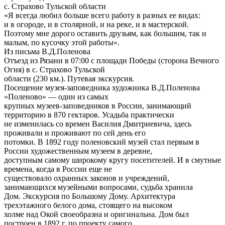
с. Страхово Тульской области
«Я всегда любил больше всего работу в разных ее видах:
и в огороде, и в столярной, и на реке, и в мастерской.
Поэтому мне дорого оставить друзьям, как большим, так и
малым, по кусочку этой работы».
Из письма В.Д.Поленова
Отъезд из Рязани в 07:00 с площади Победы (сторона Вечного
Огня) в с. Страхово Тульской
области (230 км.). Путевая экскурсия.
Посещение музея-заповедника художника В.Д.Поленова
«Поленово» — один из самых
крупных музеев-заповедников в России, занимающий
территорию в 870 гектаров. Усадьба практически
не изменилась со времен Василия Дмитриевича, здесь
проживали и проживают по сей день его
потомки. В 1892 году поленовский музей стал первым в
России художественным музеем в деревне,
доступным самому широкому кругу посетителей. И в смутные
времена, когда в России еще не
существовало охранных законов и учреждений,
занимающихся музейными вопросами, судьба хранила
Дом. Экскурсия по Большому Дому. Архитектура
трехэтажного белого дома, стоящего на высоком
холме над Окой своеобразна и оригинальна. Дом был
построен в 1892 г. по проекту самого