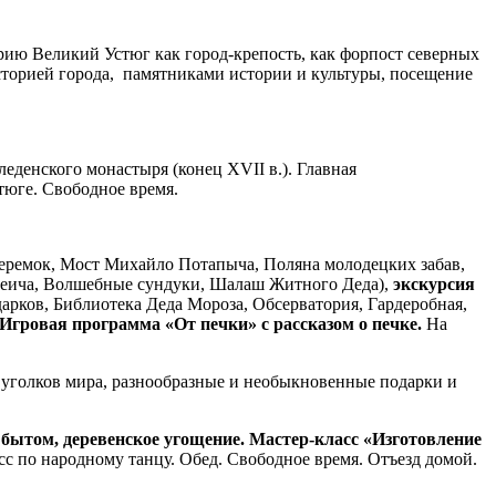
рию Великий Устюг как город-крепость, как форпост северных
торией города, памятниками истории и культуры, посещение
еденского монастыря (конец XVII в.). Главная
тюге. Свободное время.
еремок, Мост Михайло Потапыча, Поляна молодецких забав,
феича, Волшебные сундуки, Шалаш Житного Деда),
экскурсия
арков, Библиотека Деда Мороза, Обсерватория, Гардеробная,
 Игровая программа «От печки» с рассказом о печке.
На
 уголков мира, разнообразные и необыкновенные подарки и
 бытом, деревенское угощение.
Мастер-класс «Изготовление
сс по народному танцу. Обед. Свободное время. Отъезд домой.