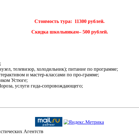
Стоимость тура: 11300 рублей.
Скидка школьникам– 500 рублей.
;
узел, телевизор, холодильник); питание по программе;
терактивом и мастер-классами по про-грамме;
иком Устюге;
ороза, услуги гида-сопровождающего;
стических Агентств