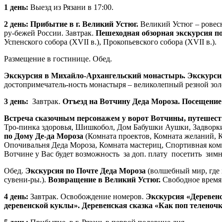
1 день:
Выезд из Рязани в 17:00.
2 день:
Прибытие в г. Великий Устюг.
Великий Устюг – ровесн
ру-бежей России. Завтрак.
Пешеходная обзорная экскурсия по
Успенского собора (ХVII в.), Прокопьевского собора (ХVII в.).
Размещение в гостинице. Обед.
Экскурсия в Михайло-Архангельский монастырь.
Экскурси
достопримечатель-ность монастыря – великолепный резной зол
3 день:
Завтрак.
Отъезд на Вотчину Деда Мороза. Посещени
Встреча сказочным персонажем у ворот Вотчины, путешеств
Тро-пинка здоровья, Шишкобол, Дом Бабушки Аушки, Задворк
по Дому Де-да Мороза
(Комната проектов, Комната желаний, К
Опочивальня Деда Мороза, Комната мастериц, Спортивная комн
Вотчине у Вас будет возможность за доп. плату посетить зимн
Обед.
Экскурсия по Почте Деда Мороза
(волшебный мир, где 
сувени-ры.).
Возвращение в Великий Устюг.
Свободное время
4 день:
Завтрак. Освобождение номеров.
Экскурсия «Деревенс
деревенской куклы». Деревенская сказка «Как поп теленочк