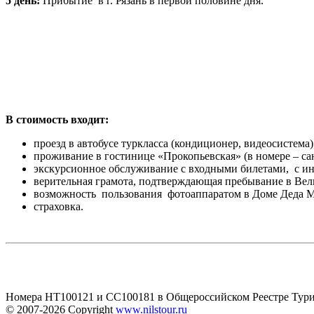
5 день:
Прибытие в г. Рязань в первой половине дня.
В стоимость входит:
проезд в автобусе туркласса (кондиционер, видеосистема)
проживание в гостинице «Прокопьевская» (в номере – сан
экскурсионное обслуживание с входными билетами, с ин
верительная грамота, подтверждающая пребывание в Вел
возможность пользования фотоаппаратом в Доме Деда М
страховка.
Номера HT100121 и CC100181 в Общероссийском Реестре Тури
© 2007-2026
Copyright
www.nilstour.ru