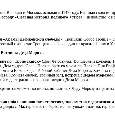
ик Вологды и Москвы, основан в 1147 году. Начинал свою исто
 городу «Славная история Великого Устюга»,
знакомство с ис
я «Храмы Дымковской слободы».
Троицкий Собор Троице – Гл
оченый иконостас Троицкого собора, один из краси-вейших в Ус
е Вотчины Деда Мороза.
ие по «Тропе сказок»
(Дом Ле-совичка, Волшебный колодец, Т
и, Дом мудрой Совы, Поляна братьев ме-сяцев, Поляна Пня Еро
омната Важных дел, Рабочий кабинет Деда Мороза, Комната под
ата, Комната ёлочек, Тронный зал),
встреча с Дедом Морозом.
ий сад, аттракцион, зоопарк, ледник Деда Мороза.
хранится множество писем, по-сланных Деду Морозу из разных
.
кая изба позапрошлого столетия», знакомство с деревенским
а родил».
Мастер-класс по бересте с частушками или мастер-кла