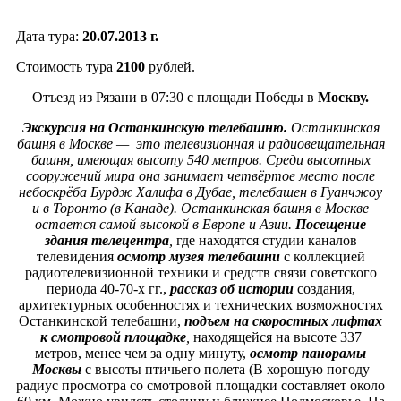
Дата тура:
20.07.2013 г.
Стоимость тура
2100
рублей.
Отъезд из Рязани в 07:30 с площади Победы в
Москву.
Экскурсия на Останкинскую телебашню.
Останкинская
башня в Москве — это телевизионная и радиовещательная
башня, имеющая высоту 540 метров. Среди высотных
сооружений мира она занимает четвёртое место после
небоскрёба Бурдж Халифа в Дубае, телебашен в Гуанчжоу
и в Торонто (в Канаде). Останкинская башня в Москве
остается самой высокой в Европе и Азии.
Посещение
здания телецентра
,
где находятся студии каналов
телевидения
осмотр музея телебашни
с коллекцией
радиотелевизионной техники и средств связи советского
периода 40-70-х гг.,
рассказ об истории
создания,
архитектурных особенностях и технических возможностях
Останкинской телебашни,
подъем на скоростных лифтах
к смотровой площадке
,
находящейся на высоте 337
метров, менее чем за одну минуту,
осмотр панорамы
Москвы
с высоты птичьего полета (В хорошую погоду
радиус просмотра со смотровой площадки составляет около