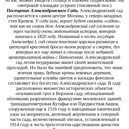
60 км. Можно увидеть столицу и ближнее Подмосковье. На
смотровой площадке устроен стеклянный пол.)
Посещение Александровского Сада.
Александровский сад
располагается в самом центре Москвы, у северо-западных
стен Кремля
. У сада (или, вернее будет сказать «садов»,
так как на самом деле Александровский сад состоит из
трех частей) очень любопытная история, которая
началась в 1820 году. Названный в честь государя
Александра I, сад своим поистине царским размахом и
цветущей красотой бросил вызов разрухе и смерти, дух
которых все еще витал в столице после недавней
кровопролитной войны с Наполеоном.
Александровский
сад летом неудержимо манит своей живительной
прохладой. Но было бы ошибкой предположить, что лишь
зеленая трава, буйные кроны вековых деревьев,
удивительные клумбы цветов и каскады фонтанов
составляют все богатство Александровского сада. В саду
расположено множество исторических объектов
-итальянский грот в Верхнем саду, облицованный
обломками разрушенных французами московских зданий,
тринадцатиметровая Кутафья или Предмостная башня,
сооруженная еще в 1516 году и наводившая панический
ужас на неприятеля, античный жертвенник в северной
части сада, величественный обелиск, установленный в
1914 году в честь трехсотлетия царствования династии