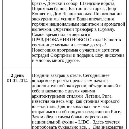
брата», Домский собор, Шведские ворота,
Пороховая башня, Бастионная горка, Двор
Конвента, Дом Черноголовых. По окончании
экскурсии мы усилим Ваши впечатления
горячим национальным напитком и ароматной
выпечкой. Обратный трансфер в Юрмалу.
Самое время подготовиться к
ПРАЗДНОВАНИЮ НОВОГО года! Банкет в
гостинице: музыка и веселье до утра!
Новогодняя программа с участием артистов
эстрады! Сюрпризы и подарки, шоу, дискотека
и многое, много другое.
2 день
Поздний завтрак в отеле. Сегодняшнее
01.01.2014
январское утро мы предлагаем начать с
дополнительной экскурсии, объединившей в
себе знакомство с двумя яркими
архитектурными стилями Латвии. Рига
известна на весь мир, как столица мирового
югендстиля. Для знакомства с ним мы
отправимся на обзорную экскурсию по Риге.
Затем обед в самом большом ресторане
национальной кухни – LIDO. Здесь хочется
попробовать буквально все…. Для знакомства