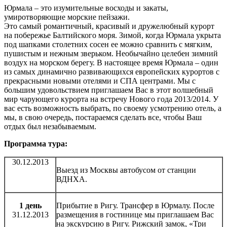
Юрмала – это изумительные восходы и закаты,
умиротворяющие морские пейзажи.
Это самый романтичный, красивый и дружелюбный курорт
на побережье Балтийского моря. Зимой, когда Юрмала укрыта
под шапками столетних сосен ее можно сравнить с мягким,
пушистым и нежным зверьком. Необычайно целебен зимний
воздух на морском берегу. В настоящее время Юрмала – один
из самых динамично развивающихся европейских курортов с
прекрасными новыми отелями и СПА центрами. Мы с
большим удовольствием приглашаем Вас в этот волшебный
мир чарующего курорта на встречу Нового года 2013/2014. У
вас есть возможность выбрать, по своему усмотрению отель, а
мы, в свою очередь, постараемся сделать все, чтобы Ваш
отдых был незабываемым.
Программа тура:
30.12.2013
Выезд из Москвы автобусом от станции
ВДНХA.
1
день
Прибытие в Ригу. Трансфер в Юрмалу. После
31.12.2013
размещения в гостинице мы приглашаем Вас
на экскурсию в Ригу. Рижский замок, «Три