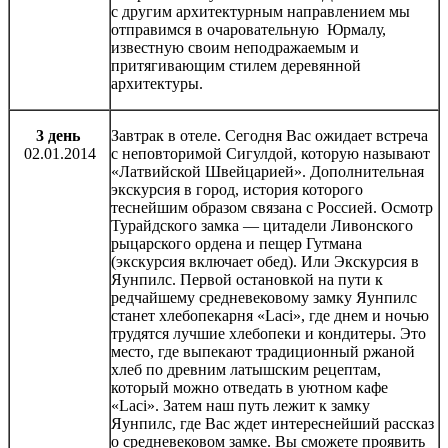
с другим архитектурным направлением мы
отправимся в очаровательную Юрмалу,
известную своим неподражаемым и
притягивающим стилем деревянной
архитектуры.
3 день
Завтрак в отеле. Сегодня Вас ожидает встреча
02.01.2014
с неповторимой Сигулдой, которую называют
«Латвийской Швейцарией». Дополнительная
экскурсия в город, история которого
теснейшим образом связана с Россией. Осмотр
Турайдского замка — цитадели Ливонского
рыцарского ордена и пещер Гутмана
(экскурсия включает обед). Или Экскурсия в
Яунпилс. Первой остановкой на пути к
редчайшему средневековому замку Яунпилс
станет хлебопекарня «Laci», где днем и ночью
трудятся лучшие хлебопеки и кондитеры. Это
место, где выпекают традиционный ржаной
хлеб по древним латышским рецептам,
который можно отведать в уютном кафе
«Laci». Затем наш путь лежит к замку
Яунпилс, где Вас ждет интереснейший рассказ
о средневековом замке. Вы сможете проявить