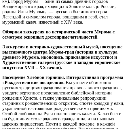
км). Город Муром — один из самых древних городов
Владимирского края, входящих в Золотое кольцо России,
родина Ильи Муромца — русского былинного героя.
Легендой и символом города, вошедшим в герб, стал
муромский калач, известный с XIV века.
Обзорная экскурсия по исторической части Мурома с
осмотром основных достопримечательностей.
Экскурсия в историко-художественный музей, посещение
выставочного центра Муром-град (история и культура
древнего Мурома, иконопись, прикладное искусство) и
Художественной галереи (русское и западно-европейское
искусство XVII – XX веков).
Посещение Хлебной горницы. Интерактивная программа
«Рождественские посиделки».
Вы узнаете об исконно
русских традициях празднования православного праздника,
увидите вертепное представление библейской истории
рождения Христа, а также уникальные репродукции
старинных рождественских открыток, споете колядки у елки,
украшенной настоящими рождественскими пряниками.
Особой любовью на Руси пользовались калачи. Калач был и
на будничном столе рядового гражданина, и на пышных
царских пиршествах. Почти в каждой пекарне, в каждой