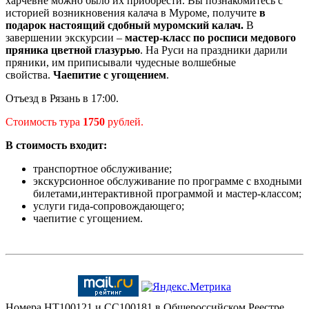
харчевне можно было их приобрести. Вы познакомитесь с
историей возникновения калача в Муроме, получите
в
подарок настоящий сдобный муромский калач.
В
завершении экскурсии –
мастер-класс по росписи медового
пряника цветной глазурью
. На Руси на праздники дарили
пряники, им приписывали чудесные волшебные
свойства.
Чаепитие с угощением
.
Отъезд в Рязань в 17:00.
Стоимость тура
1750
рублей.
В стоимость входит:
транспортное обслуживание;
экскурсионное обслуживание по программе с входными
билетами,интерактивной программой и мастер-классом;
услуги гида-сопровождающего;
чаепитие с угощением.
Номера HT100121 и CC100181 в Общероссийском Реестре