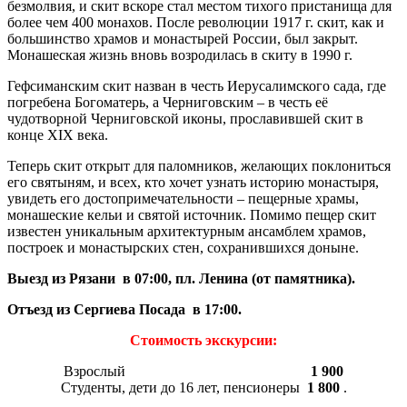
безмолвия, и скит вскоре стал местом тихого пристанища для
более чем 400 монахов. После революции 1917 г. скит, как и
большинство храмов и монастырей России, был закрыт.
Монашеская жизнь вновь возродилась в скиту в 1990 г.
Гефсиманским скит назван в честь Иерусалимского сада, где
погребена Богоматерь, а Черниговским – в честь её
чудотворной Черниговской иконы, прославившей скит в
конце XIX века.
Теперь скит открыт для паломников, желающих поклониться
его святыням, и всех, кто хочет узнать историю монастыря,
увидеть его достопримечательности – пещерные храмы,
монашеские кельи и святой источник. Помимо пещер скит
известен уникальным архитектурным ансамблем храмов,
построек и монастырских стен, сохранившихся доныне.
Выезд из Рязани в 07:00, пл. Ленина (от памятника).
Отъезд из Сергиева Посада в 17:00.
Стоимость экскурсии:
Взрослый
1 900
Студенты, дети до 16 лет, пенсионеры
1 800
.