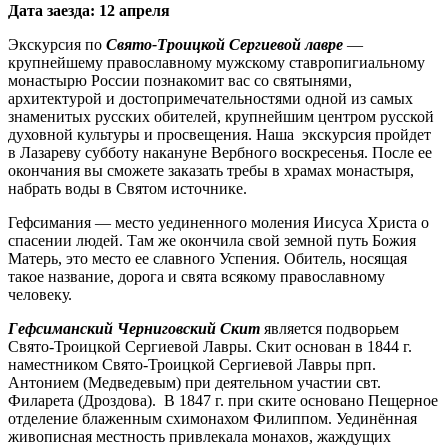
Дата заезда: 12 апреля
Экскурсия по
Свято-Троицкой Сергиевой лавре
—
крупнейшему православному мужскому ставропигиальному
монастырю России познакомит вас со святынями,
архитектурой и достопримечательностями одной из самых
знаменитых русских обителей, крупнейшим центром русской
духовной культуры и просвещения. Наша экскурсия пройдет
в Лазареву субботу накануне Вербного воскресенья. После ее
окончания вы сможете заказать требы в храмах монастыря,
набрать воды в Святом источнике.
Гефсимания — место уединенного моления Иисуса Христа о
спасении людей. Там же окончила свой земной путь Божия
Матерь, это место ее славного Успения. Обитель, носящая
такое название, дорога и свята всякому православному
человеку.
Гефсиманский Черниговский Скит
является подворьем
Свято-Троицкой Сергиевой Лавры. Скит основан в 1844 г.
наместником Свято-Троицкой Сергиевой Лавры прп.
Антонием (Медведевым) при деятельном участии свт.
Филарета (Дроздова). В 1847 г. при ските основано Пещерное
отделение блаженным схимонахом Филиппом. Уединённая
живописная местность привлекала монахов, жаждущих