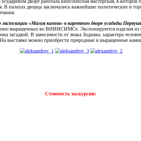
осударевом дворе работала книгописная мастерская, в которой п
ня. В палатах дворца заключались важнейшие политические и т
лчания.
р экспозиции «Магия камня» в каретном дворе усадьбы Первуш
твенно выращенных во ВНИИСИМСе. Экспонируются изделия из 
а загадкой. В зависимости от знака Зодиака, характера челове
. На выставке можно приобрести природные и выращенные камни
Стоимость экскурсии: