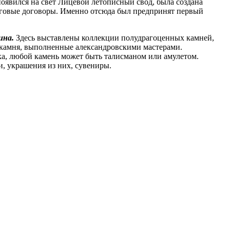
оявился на свет Лицевой летописный свод, была создана
орговые договоры. Именно отсюда был предпринят первый
ина.
Здесь выставлены коллекции полудрагоценных камней,
камня, выполненные александровскими мастерами.
ка, любой камень может быть талисманом или амулетом.
, украшения из них, сувениры.