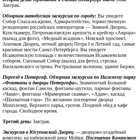
Завтрак.
Обзорная автобусная экскурсия по городу:
Вы увидите
Собор Спаса-на-крови, Адмиралтейство, торжественную
резиденцию российских императоров — Зимний Дворец,
Кунсткамеру, Петропавловскую крепость и крейсер «Аврора»
(выход для фото), «Медный всадник», Невский проспект,
Аничков Дворец, летний дворец Петра I и Летний сад, самые
красивые мосты Санкт-Петербурга. Вы увидите
Исаакиевскую площадь с величественным Исаакиевским
собором, Смольный Собор (выход для фото), стрелка
Васильевского острова, Ростральные колонны, здание Биржи.
Переезд в Петергоф. Обзорная экскурсия по Нижнему парку
«Фонтаны и дворцы Петергофа».
Знаменитый Большой
каскад, фонтан Самсон, фонтаны-шутихи, парные фонтаны
«Чаши», фонтаны «Мраморные скамьи», «Адам», каскад
«Шахматная гора». По желанию посещение дворца
Монплезир, Верхнего парка, гротов. Поздний обед в кафе
города. Свободное время.
Третий день:
Завтрак.
Экскурсия в Юсуповский Дворец
— дворцово-усадебный
комплекс на набережной реки Мойки.
Посещение Казанского