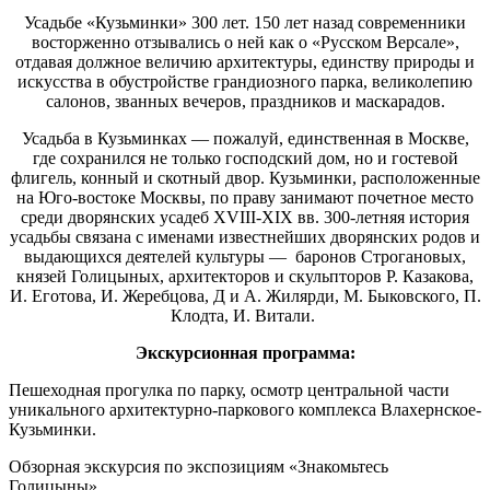
Усадьбе «Кузьминки» 300 лет. 150 лет назад современники
восторженно отзывались о ней как о «Русском Версале»,
отдавая должное величию архитектуры, единству природы и
искусства в обустройстве грандиозного парка, великолепию
салонов, званных вечеров, праздников и маскарадов.
Усадьба в Кузьминках — пожалуй, единственная в Москве,
где сохранился не только господский дом, но и гостевой
флигель, конный и скотный двор. Кузьминки, расположенные
на Юго-востоке Москвы, по праву занимают почетное место
среди дворянских усадеб XVIII-XIX вв. 300-летняя история
усадьбы связана с именами известнейших дворянских родов и
выдающихся деятелей культуры — баронов Строгановых,
князей Голицыных, архитекторов и скульпторов Р. Казакова,
И. Еготова, И. Жеребцова, Д и А. Жилярди, М. Быковского, П.
Клодта, И. Витали.
Экскурсионная программа:
Пешеходная прогулка по парку, осмотр центральной части
уникального архитектурно-паркового комплекса Влахернское-
Кузьминки.
Обзорная экскурсия по экспозициям «Знакомьтесь
Голицыны».