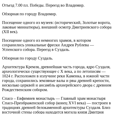
Отъезд 7.00 пл. Победы. Переезд во Владимир.
Обзорная по городу Владимир.
Посещение одного из музеев: (исторический, Золотые ворота,
лаковые миниатюры), внешний осмотр Дмитриевского собора
(ХII век).
Посещение одного из немногих храмов, в котором
сохранились уникальные фрески Андрея Рублева —
Успенского собора. Переезд в Суздаль.
Обзорная по городу Суздаль.
Архитектура Кремля, древнейшая часть города, ядро Суздаля,
археологически существующее с X века, а по летописям —
1024 г. Расположен в излучине реки Каменка, в южной части
города, сохранились земляные валы и рвы древней крепости,
несколько церквей и ансамбль архиерейского двора с древним
Рождественским собором.
Спасо – Евфимиев монастырь — Главный храм монастыря
Спасо-Преображенский собор (конец XVI века) — построен в
традициях древней белокаменной архитектуры Суздаля. Близ
восточной стены собора находится могила князя Дмитрия