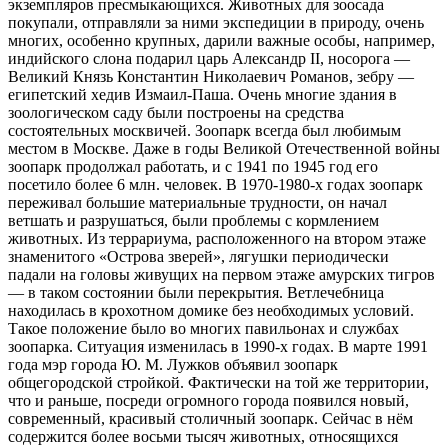
экземпляров пресмыкающихся. Животных для зоосада
покупали, отправляли за ними экспедиции в природу, очень
многих, особенно крупных, дарили важные особы, например,
индийского слона подарил царь Александр II, носорога —
Великий Князь Константин Николаевич Романов, зебру —
египетский хедив Измаил-Паша. Очень многие здания в
зоологическом саду были построены на средства
состоятельных москвичей. Зоопарк всегда был любимым
местом в Москве. Даже в годы Великой Отечественной войны
зоопарк продолжал работать, и с 1941 по 1945 год его
посетило более 6 млн. человек. В 1970-1980-х годах зоопарк
переживал большие материальные трудности, он начал
ветшать и разрушаться, были проблемы с кормлением
животных. Из террариума, расположенного на втором этаже
знаменитого «Острова зверей», лягушки периодически
падали на головы живущих на первом этаже амурских тигров
— в таком состоянии были перекрытия. Ветлечебница
находилась в крохотном домике без необходимых условий.
Такое положение было во многих павильонах и службах
зоопарка. Ситуация изменилась в 1990-х годах. В марте 1991
года мэр города Ю. М. Лужков объявил зоопарк
общегородской стройкой. Фактически на той же территории,
что и раньше, посреди огромного города появился новый,
современный, красивый столичный зоопарк. Сейчас в нём
содержится более восьми тысяч животных, относящихся