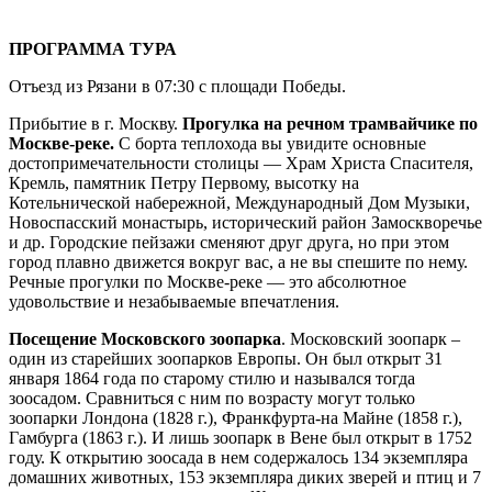
ПРОГРАММА ТУРА
Отъезд из Рязани в 07:30 с площади Победы.
Прибытие в г. Москву.
Прогулка на речном трамвайчике по
Москве-реке.
С борта теплохода вы увидите основные
достопримечательности столицы — Храм Христа Спасителя,
Кремль, памятник Петру Первому, высотку на
Котельнической набережной, Международный Дом Музыки,
Новоспасский монастырь, исторический район Замоскворечье
и др. Городские пейзажи сменяют друг друга, но при этом
город плавно движется вокруг вас, а не вы спешите по нему.
Речные прогулки по Москве-реке — это абсолютное
удовольствие и незабываемые впечатления.
Посещение Московского зоопарка
. Московский зоопарк –
один из старейших зоопарков Европы. Он был открыт 31
января 1864 года по старому стилю и назывался тогда
зоосадом. Сравниться с ним по возрасту могут только
зоопарки Лондона (1828 г.), Франкфурта-на Майне (1858 г.),
Гамбурга (1863 г.). И лишь зоопарк в Вене был открыт в 1752
году. К открытию зоосада в нем содержалось 134 экземпляра
домашних животных, 153 экземпляра диких зверей и птиц и 7