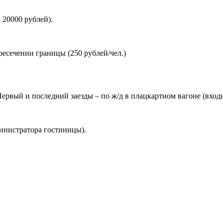
 20000 рублей).
есечении границы (250 рублей/чел.)
Первый и последний заезды – по ж/д в плацкартном вагоне (входи
инистратора гостиницы).