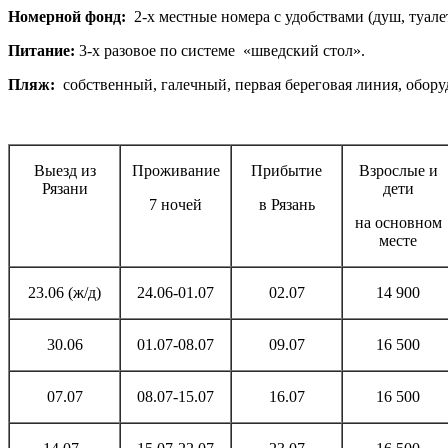
Номерной фонд:
2-х местные номера с удобствами (душ, туале
Питание:
3-х разовое по системе «шведский стол».
Пляж:
собственный, галечный, первая береговая линия, оборуд
Выезд из
Проживание
Прибытие
Взрослые и
Рязани
дети
7 ночей
в Рязань
на основном
месте
23.06 (ж/д)
24.06-01.07
02.07
14 900
30.06
01.07-08.07
09.07
16 500
07.07
08.07-15.07
16.07
16 500