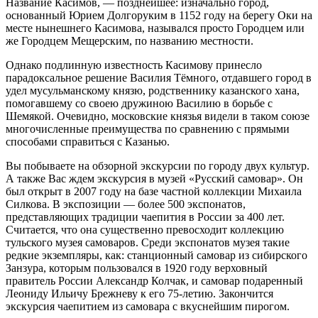
Название Касимов, — позднейшее: изначально город,
основанный Юрием Долгоруким в 1152 году на берегу Оки на
месте нынешнего Касимова, назывался просто Городцем или
же Городцем Мещерским, по названию местности.
Однако подлинную известность Касимову принесло
парадоксальное решение Василия Тёмного, отдавшего город в
удел мусульманскому князю, родственнику казанского хана,
помогавшему со своею дружиною Василию в борьбе с
Шемякой. Очевидно, московские князья видели в таком союзе
многочисленные преимущества по сравнению с прямыми
способами справиться с Казанью.
Вы побываете на обзорной экскурсии по городу двух культур.
А также Вас ждем экскурсия в музей «Русский самовар». Он
был открыт в 2007 году на базе частной коллекции Михаила
Силкова. В экспозиции — более 500 экспонатов,
представляющих традиции чаепития в России за 400 лет.
Считается, что она существенно превосходит коллекцию
тульского музея самоваров. Среди экспонатов музея такие
редкие экземпляры, как: станционный самовар из сибирского
Занзура, которым пользовался в 1920 году верховный
правитель России Александр Колчак, и самовар подаренный
Леониду Ильичу Брежневу к его 75-летию. Закончится
экскурсия чаепитием из самовара с вкуснейшим пирогом.