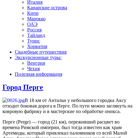
Италия
Канарские острова
Кипр
Марокко
ОАЭ
Россия
Тайланд
Тунис
Хорватия
Свадебные путешествия
Экскурсионные туры:
Венгрия
Чехия
Полезная информация
Город Перге
В 18 км от Антальи у небольшого городка Аксу
отходит боковая дорога в Перге. По пути можно заглянуть на
ковровую фабрику и в мастерские по обработке оникса.
Перге (Perge) — город (21 км), переживший расцвет во
времена Римской империи, был тогда известен как храм
Артемиды, который привлекал паломников со всей Малой