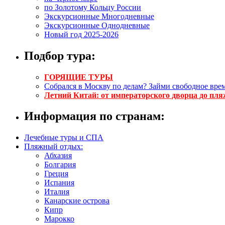
по Золотому Кольцу России
Экскурсионные Многодневные
Экскурсионные Однодневные
Новый год 2025-2026
Подбор тура:
ГОРЯЩИЕ ТУРЫ
Собрался в Москву по делам? Займи свободное врем
Летний Китай: от императорского дворца до пля
Информация по странам:
Лечебные туры и СПА
Пляжный отдых:
Абхазия
Болгария
Греция
Испания
Италия
Канарские острова
Кипр
Марокко