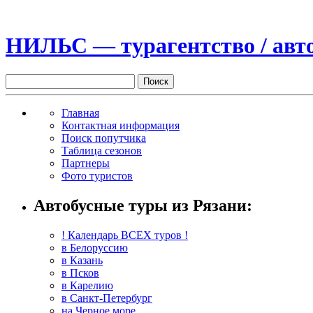
НИЛЬС — турагентство / авто
Главная
Контактная информация
Поиск попутчика
Таблица сезонов
Партнеры
Фото туристов
Автобусные туры из Рязани:
! Календарь ВСЕХ туров !
в Белоруссию
в Казань
в Псков
в Карелию
в Санкт-Петербург
на Черное море