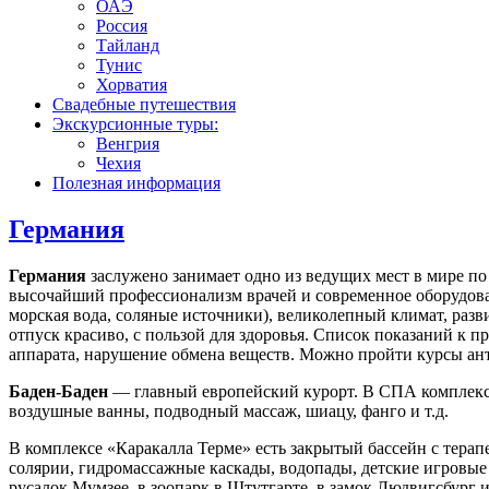
ОАЭ
Россия
Тайланд
Тунис
Хорватия
Свадебные путешествия
Экскурсионные туры:
Венгрия
Чехия
Полезная информация
Германия
Германия
заслужено занимает одно из ведущих мест в мире 
высочайший профессионализм врачей и современное оборудован
морская вода, соляные источники), великолепный климат, раз
отпуск красиво, с пользой для здоровья. Список показаний к
аппарата, нарушение обмена веществ. Можно пройти курсы ант
Баден-Баден
— главный европейский курорт. В СПА комплексе
воздушные ванны, подводный массаж, шиацу, фанго и т.д.
В комплексе «Каракалла Терме» есть закрытый бассейн с терап
солярии, гидромассажные каскады, водопады, детские игровые 
русалок Мумзее, в зоопарк в Штутгарте, в замок Людвигсбург 