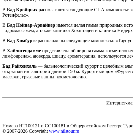
В
Бад Кройцнах
располагаются следующие СПА комплексы: «К
Ротенфельс».
В
Бад Нойнар-Арвайнер
имеется целая гамма природных исто
гидромассажем, а также клиника Хохштаден и клиника Нидерх
В
Бад Хомбурге
расположены следующие комплексы: «Таунус 
В
Хайлигендамме
представлена обширная гамма косметологиче
лимфодренаж, аюверда, шиацу, ароматерапия, используются ле
Бад Райхенхаль
— бальнеологический курорт с целебным альп
открытый ингаляторий длиной 150 м. Курортный дом «Фурсете
массажи, грязевые ванны, косметологию.
Интернет-ма
Номера HT100121 и CC100181 в Общероссийском Реестре Тури
© 2007-2026
Copyright
www.nilstour.ru