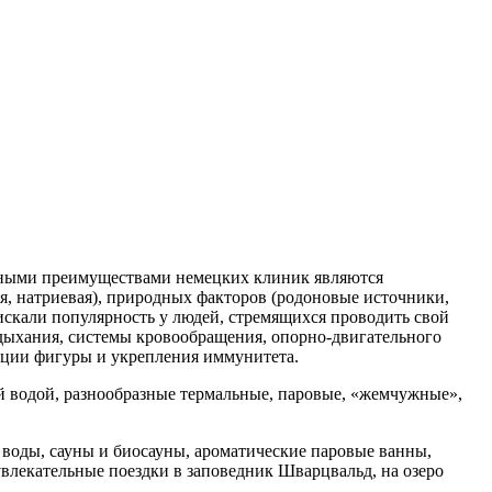
овными преимуществами немецких клиник являются
, натриевая), природных факторов (родоновые источники,
искали популярность у людей, стремящихся проводить свой
 дыхания, системы кровообращения, опорно-двигательного
кции фигуры и укрепления иммунитета.
 водой, разнообразные термальные, паровые, «жемчужные»,
й воды, сауны и биосауны, ароматические паровые ванны,
увлекательные поездки в заповедник Шварцвальд, на озеро