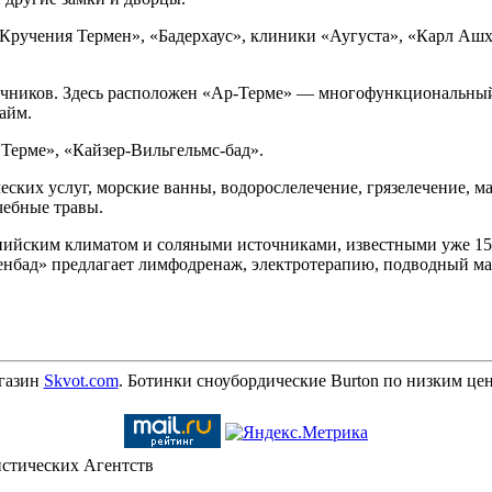
ручения Термен», «Бадерхаус», клиники «Аугуста», «Карл Ашх
чников. Здесь расположен «Ар-Терме» — многофункциональный 
айм.
Терме», «Кайзер-Вильгельмс-бад».
ских услуг, морские ванны, водорослелечение, грязелечение, м
чебные травы.
ийским климатом и соляными источниками, известными уже 150
нбад» предлагает лимфодренаж, электротерапию, подводный ма
газин
Skvot.com
. Ботинки сноубордические Burton по низким це
стических Агентств