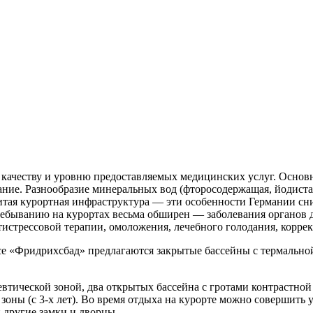
по качеству и уровню предоставляемых медицинских услуг. Осн
ие. Разнообразие минеральных вод (фторосодержащая, йодистая
витая курортная инфраструктура — эти особенности Германии сн
 пребыванию на курортах весьма обширен — заболевания органов
истрессовой терапии, омоложения, лечебного голодания, корре
 «Фридрихсбад» предлагаются закрытые бассейны с термальной
евтической зоной, два открытых бассейна с гротами контрастно
зоны (с 3-х лет). Во время отдыха на курорте можно совершить 
и другие замки и дворцы.