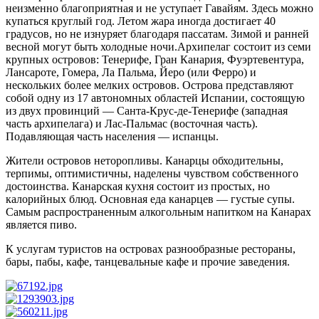
неизменно благоприятная и не уступает Гавайям. Здесь можно
купаться круглый год. Летом жара иногда достигает 40
градусов, но не изнуряет благодаря пассатам. Зимой и ранней
весной могут быть холодные ночи.Архипелаг состоит из семи
крупных островов: Тенерифе, Гран Канария, Фуэртевентура,
Лансароте, Гомера, Ла Пальма, Йеро (или Ферро) и
нескольких более мелких островов. Острова представляют
собой одну из 17 автономных областей Испании, состоящую
из двух провинций — Санта-Крус-де-Тенерифе (западная
часть архипелага) и Лас-Пальмас (восточная часть).
Подавляющая часть населения — испанцы.
Жители островов неторопливы. Канарцы обходительны,
терпимы, оптимистичны, наделены чувством собственного
достоинства. Канарская кухня состоит из простых, но
калорийных блюд. Основная еда канарцев — густые супы.
Самым распространенным алкогольным напитком на Канарах
является пиво.
К услугам туристов на островах разнообразные рестораны,
бары, пабы, кафе, танцевальные кафе и прочие заведения.