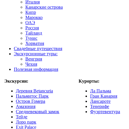
Италия
Канарские острова
Кипр
Марокко
ОАЭ
Россия
Тайланд
Тунис
Хорватия
Свадебные путешествия
Экскурсионные туры:
Венгрия
Чехия
Полезная информация
Экскурсии:
Курорты:
Деревня Betancuria
Ла Пальма
Пальмитос Парк
Гран Канария
Остров Гомера
Лансароте
Амазония
Тенерифе
Средневековый замок
Фуэртевентура
Тейде
Лоро парк
Exit Palace