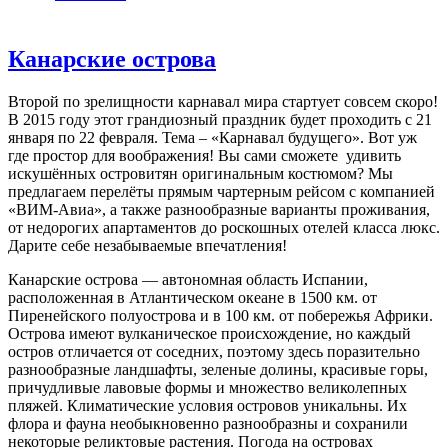
Канарcкие острова
Второй по зрелищности карнавал мира стартует совсем скоро!
В 2015 году этот грандиозный праздник будет проходить с 21
января по 22 февраля. Тема – «Карнавал будущего». Вот уж
где простор для воображения! Вы сами сможете удивить
искушённых островитян оригинальным костюмом? Мы
предлагаем перелёты прямым чартерным рейсом с компанией
«ВИМ-Авиа», а также разнообразные варианты проживания,
от недорогих апартаментов до роскошных отелей класса люкс.
Дарите себе незабываемые впечатления!
Канарские острова — автономная область Испании,
расположенная в Атлантическом океане в 1500 км. от
Пиренейского полуострова и в 100 км. от побережья Африки.
Острова имеют вулканическое происхождение, но каждый
остров отличается от соседних, поэтому здесь поразительно
разнообразные ландшафты, зеленые долины, красивые горы,
причудливые лавовые формы и множество великолепных
пляжей. Климатические условия островов уникальны. Их
флора и фауна необыкновенно разнообразны и сохранили
некоторые реликтовые растения. Погода на островах