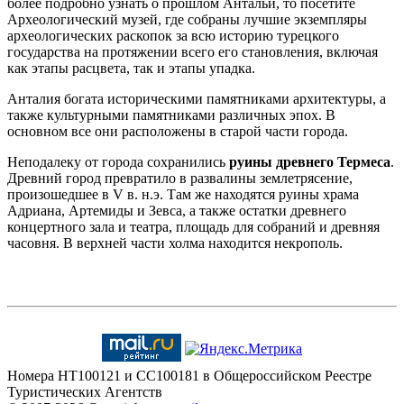
более подробно узнать о прошлом Антальи, то посетите
Археологический музей, где собраны лучшие экземпляры
археологических раскопок за всю историю турецкого
государства на протяжении всего его становления, включая
как этапы расцвета, так и этапы упадка.
Анталия богата историческими памятниками архитектуры, а
также культурными памятниками различных эпох. В
основном все они расположены в старой части города.
Неподалеку от города сохранились
руины древнего Термеса
.
Древний город превратило в развалины землетрясение,
произошедшее в V в. н.э. Там же находятся руины храма
Адриана, Артемиды и Зевса, а также остатки древнего
концертного зала и театра, площадь для собраний и древняя
часовня. В верхней части холма находится некрополь.
Номера HT100121 и CC100181 в Общероссийском Реестре
Туристических Агентств