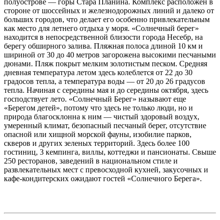
полуострове — горы Стара Планина. Комплекс расположен в
стороне от шоссейных и железнодорожных линий и далеко от
больших городов, что делает его особенно привлекательным
как место для летнего отдыха у моря. «Солнечный берег»
находится в непосредственной близости города Несебр, на
берегу обширного залива. Пляжная полоса длиной 10 км и
шириной от 30 до 40 метров загорожена высокими песчаными
дюнами. Пляж покрыт мелким золотистым песком. Средняя
дневная температура летом здесь колеблется от 22 до 30
градосов тепла, а температура воды — от 20 до 26 градусов
тепла. Начиная с середины мая и до середины октября, здесь
господствует лето. «Солнечный Берег» называют еще
«Берегом детей», потому что здесь не только люди, но и
природа благосклонна к ним — чистый здоровый воздух,
умеренный климат, безопасный песчаный берег, отсутствие
опасной или хищной морской фауны, изобилие парков,
скверов и других зеленых территорий. Здесь более 100
гостиниц, 3 кемпинга, виллы, коттеджи и пансионаты. Свыше
250 ресторанов, заведений в национальном стиле и
развлекательных мест с превосходной кухней, закусочных и
кафе-кондитерских ожидают гостей «Солнечного Берега».