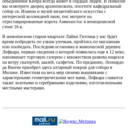
объединение Кипра всегда живет в сердцах людей. В Никосии
вы осмотрите дворец архиепископа, посетите кафедральный
собор св. Иоанна и музей византийского искусства с
интересной коллекцией икон, пос мотрите на
отреставрированные ворота Аммохостос в веницианской
стене 16 в.
В живописном старом квартале Лайки Гитонья у вас будет
время побродить по узким улочкам, пройтись по магазинам
или пообедать. Последняя остановка в живописной деревне
Лефкара, первые сведения о которой появились еще в 12 веке,
напоминает торговую галерею с множеством развева ющихся
на ветру скатертей, шалей, салфеток. По преданию, Леонардо
да Винчи приобрел здесь алтарный покров для собора в
Милане. Известная на весь мир своими вышивками с
характерными геометрическими мот вами, Лефкара славится
также золотыми и серебряными изделиями, изготовленными
местными мастерами.