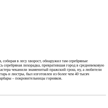
я, собирая в лесу хворост, обнаружил там серебряные
сь серебряная лихорадка, превратившая город в средневековую
 мастера чеканили знаменитый пражский грош, ну, а любители
арь и люстры, был изготовлен из более чем 40 тысяч
 Барбары – покровительницы горняков.