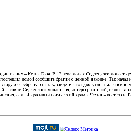
 Один из них – Кутна Гора. В 13 веке монах Седлецкого монастыр
 поспешил домой сообщить братии о ценной находке. Так начала
в старую серебряную шахту, зайдёте в тот двор, где итальянские
часовни Седлецкого монастыря, интерьер которой, включая алт
сомнения, самый красивый готический храм в Чехии – костёл св.