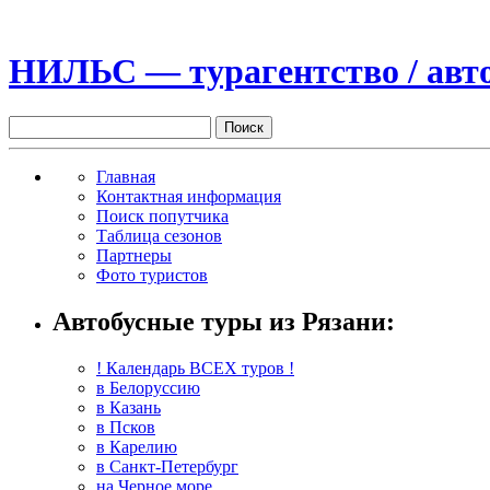
НИЛЬС — турагентство / авто
Главная
Контактная информация
Поиск попутчика
Таблица сезонов
Партнеры
Фото туристов
Автобусные туры из Рязани:
! Календарь ВСЕХ туров !
в Белоруссию
в Казань
в Псков
в Карелию
в Санкт-Петербург
на Черное море