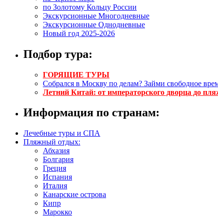
по Золотому Кольцу России
Экскурсионные Многодневные
Экскурсионные Однодневные
Новый год 2025-2026
Подбор тура:
ГОРЯЩИЕ ТУРЫ
Собрался в Москву по делам? Займи свободное врем
Летний Китай: от императорского дворца до пля
Информация по странам:
Лечебные туры и СПА
Пляжный отдых:
Абхазия
Болгария
Греция
Испания
Италия
Канарские острова
Кипр
Марокко