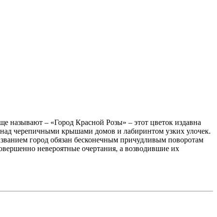
ще называют – «Город Красной Розы» – этот цветок издавна
я над черепичными крышами домов и лабиринтом узких улочек.
названием город обязан бесконечным причудливым поворотам
 совершенно невероятные очертания, а возводившие их