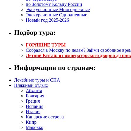
по Золотому Кольцу России
Экскурсионные Многодневные
Экскурсионные Однодневные
Новый год 2025-2026
Подбор тура:
ГОРЯЩИЕ ТУРЫ
Собрался в Москву по делам? Займи свободное врем
Летний Китай: от императорского дворца до пля
Информация по странам:
Лечебные туры и СПА
Пляжный отдых:
Абхазия
Болгария
Греция
Испания
Италия
Канарские острова
Кипр
Марокко