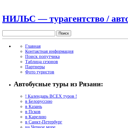
НИЛЬС — турагентство / авто
Главная
Контактная информация
Поиск попутчика
Таблица сезонов
Партнеры
Фото туристов
Автобусные туры из Рязани:
! Календарь ВСЕХ туров !
в Белоруссию
в Казань
в Псков
в Карелию
в Санкт-Петербург
на Черное море