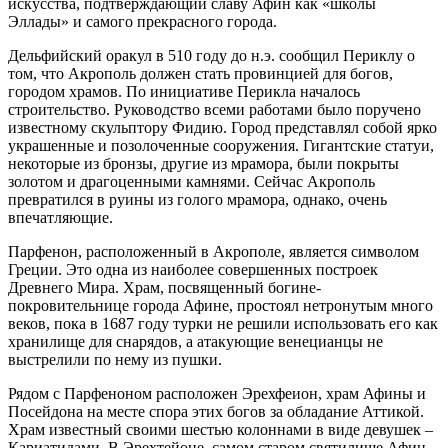
искусства, подтверждающий славу Афин как «школы
Эллады» и самого прекрасного города.
Дельфийский оракул в 510 году до н.э. сообщил Периклу о
том, что Акрополь должен стать провинцией для богов,
городом храмов. По инициативе Перикла началось
строительство. Руководство всеми работами было поручено
известному скульптору Фидию. Город представлял собой ярко
украшенные и позолоченные сооружения. Гигантские статуи,
некоторые из бронзы, другие из мрамора, были покрыты
золотом и драгоценными камнями. Сейчас Акрополь
превратился в руины из голого мрамора, однако, очень
впечатляющие.
Парфенон, расположенный в Акрополе, является символом
Греции. Это одна из наиболее совершенных построек
Древнего Мира. Храм, посвященный богине-
покровительнице города Афине, простоял нетронутым много
веков, пока в 1687 году турки не решили использовать его как
хранилище для снарядов, а атакующие венецианцы не
выстрелили по нему из пушки.
Рядом с Парфеноном расположен Эрехфеион, храм Афины и
Посейдона на месте спора этих богов за обладание Аттикой.
Храм известный своими шестью колоннами в виде девушек –
Кариатидами. В Эрехтейоне, самом старом святилище Афин,