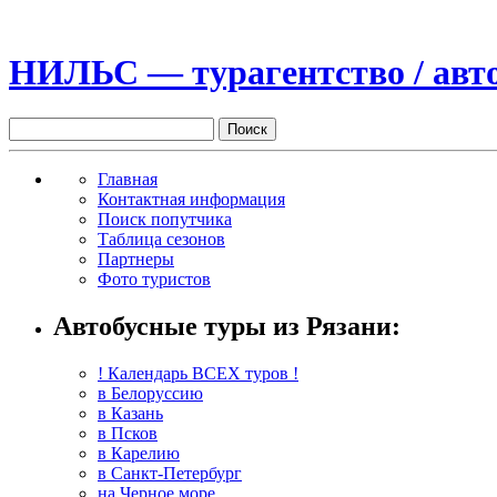
НИЛЬС — турагентство / авто
Главная
Контактная информация
Поиск попутчика
Таблица сезонов
Партнеры
Фото туристов
Автобусные туры из Рязани:
! Календарь ВСЕХ туров !
в Белоруссию
в Казань
в Псков
в Карелию
в Санкт-Петербург
на Черное море