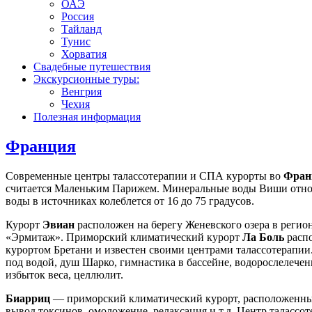
ОАЭ
Россия
Тайланд
Тунис
Хорватия
Свадебные путешествия
Экскурсионные туры:
Венгрия
Чехия
Полезная информация
Франция
Современные центры талассотерапии и СПА курорты во
Фран
считается Маленьким Парижем. Минеральные воды Виши относя
воды в источниках колеблется от 16 до 75 градусов.
Курорт
Эвиан
расположен на берегу Женевского озера в регио
«Эрмитаж». Приморский климатический курорт
Ла Боль
распо
курортом Бретани и известен своими центрами талассотерапии.
под водой, душ Шарко, гимнастика в бассейне, водорослелечен
избыток веса, целлюлит.
Биарриц
— приморский климатический курорт, расположенный 
вывод токсинов, омоложение, релаксация и т.д. Центр талассо