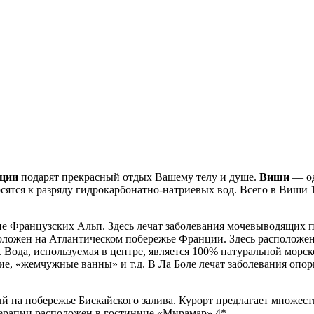
ции
подарят прекрасный отдых Вашему телу и душе.
Виши
— од
тся к разряду гидрокарбонатно-натриевых вод. Всего в Виши 1
не Французских Альп. Здесь лечат заболевания мочевыводящих 
ложен на Атлантическом побережье Франции. Здесь расположен
 Вода, используемая в центре, является 100% натуральной морс
ие, «жемчужные ванны» и т.д. В Ла Боле лечат заболевания опор
на побережье Бискайского залива. Курорт предлагает множество
терапии расположен в гостинице «Мирамар» 4*.