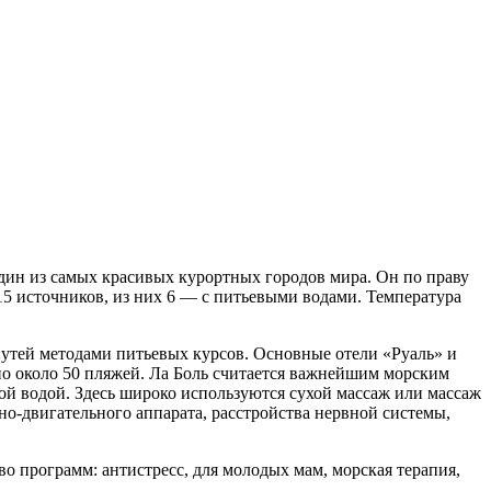
ин из самых красивых курортных городов мира. Он по праву
5 источников, из них 6 — с питьевыми водами. Температура
путей методами питьевых курсов. Основные отели «Руаль» и
о около 50 пляжей. Ла Боль считается важнейшим морским
кой водой. Здесь широко используются сухой массаж или массаж
но-двигательного аппарата, расстройства нервной системы,
 программ: антистресс, для молодых мам, морская терапия,