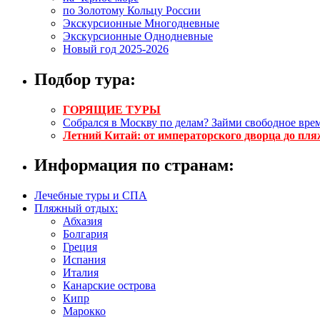
по Золотому Кольцу России
Экскурсионные Многодневные
Экскурсионные Однодневные
Новый год 2025-2026
Подбор тура:
ГОРЯЩИЕ ТУРЫ
Собрался в Москву по делам? Займи свободное врем
Летний Китай: от императорского дворца до пля
Информация по странам:
Лечебные туры и СПА
Пляжный отдых:
Абхазия
Болгария
Греция
Испания
Италия
Канарские острова
Кипр
Марокко