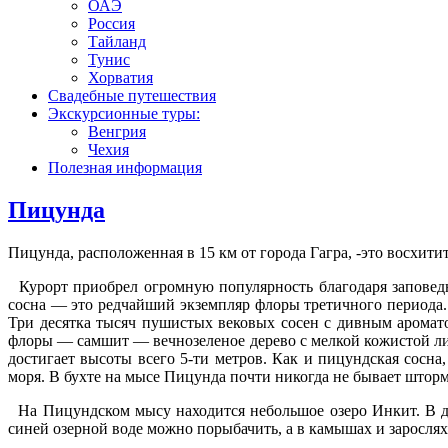
ОАЭ
Россия
Тайланд
Тунис
Хорватия
Свадебные путешествия
Экскурсионные туры:
Венгрия
Чехия
Полезная информация
Пицунда
Пицунда, расположенная в 15 км от города Гагра, -это восхи
Курорт приобрел огромную популярность благодаря заповедн
сосна — это редчайший экземпляр флоры третичного периода.
Три десятка тысяч пушистых вековых сосен с дивным аромато
флоры — самшит — вечнозеленое дерево с мелкой кожистой ли
достигает высоты всего 5-ти метров. Как и пицундская сосн
моря. В бухте на мысе Пицунда почти никогда не бывает шторм
На Пицундском мысу находится небольшое озеро Инкит. В др
синей озерной воде можно порыбачить, а в камышах и зарослях,