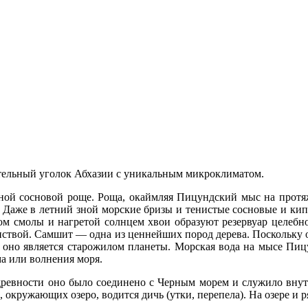
тительный уголок Абхазии с уникальным микроклиматом.
ой сосновой роще. Роща, окаймляя Пицундский мыс на протяж
 Даже в летний зной морские бризы и тенистые сосновые и ки
м смолы и нагретой солнцем хвои образуют резервуар целебно
ствой. Самшит — одна из ценнейших пород дерева. Поскольку он
а, оно является старожилом планеты. Морская вода на мысе Пиц
а или волнения моря.
евности оно было соединено с Черным морем и служило внутр
 окружающих озеро, водится дичь (утки, перепела). На озере и 