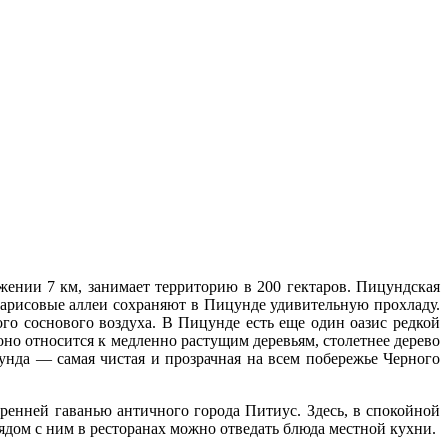
ении 7 км, занимает территорию в 200 гектаров. Пицундская
парисовые аллеи сохраняют в Пицунде удивительную прохладу.
го соснового воздуха. В Пицунде есть еще один оазис редкой
о относится к медленно растущим деревьям, столетнее дерево
унда — самая чистая и прозрачная на всем побережье Черного
енней гаванью античного города Питиус. Здесь, в спокойной
рядом с ним в ресторанах можно отведать блюда местной кухни.