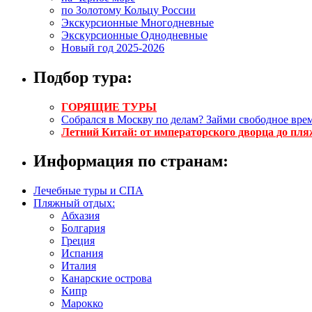
по Золотому Кольцу России
Экскурсионные Многодневные
Экскурсионные Однодневные
Новый год 2025-2026
Подбор тура:
ГОРЯЩИЕ ТУРЫ
Собрался в Москву по делам? Займи свободное врем
Летний Китай: от императорского дворца до пля
Информация по странам:
Лечебные туры и СПА
Пляжный отдых:
Абхазия
Болгария
Греция
Испания
Италия
Канарские острова
Кипр
Марокко